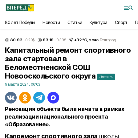
80 лет Победы
Новости
Статьи
Культура
Спорт
Г
80.93
93.19
+
32
°С,
ясно
-0.20
$
-0.39
€
Белгород
Капитальный ремонт спортивного
зала стартовал в
Беломестненской СОШ
Новооскольского округа
Новость
9 марта 2024, 06:03
Реновация объекта была начата в рамках
реализации национального проекта
«Образование».
Капремонт спортивного зала
школы