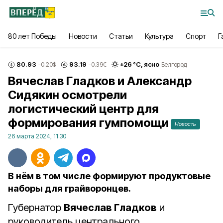
80 лет Победы
Новости
Статьи
Культура
Спорт
Г
80.93
93.19
+
26
°С,
ясно
-0.20
$
-0.39
€
Белгород
Вячеслав Гладков и Александр
Сидякин осмотрели
логистический центр для
формирования гумпомощи
Новость
26 марта 2024, 11:30
В нём в том числе формируют продуктовые
наборы для грайворонцев.
Губернатор
Вячеслав Гладков
и
руководитель центрального