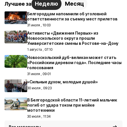
Неделю
Месяц
Лучшее за
Белгородцам напомнили об уголовной
ответственности за съемку мест прилетов
31 июля , 10:03
Активисты «Движения Первых» из
Новооскольского округа прошли
Университетские смены в Ростове-на-Дону
1 августа , 07:10
Новооскольский дуб-великан может стать
«Российским деревом года». Последние часы
голосования
31 июля , 09:01
«Сильные духом, молодые душой»
30 июля , 09:23
В Белгородской области 11-летний мальчик
погиб от удара током при мойке
мототехники
30 июля , 11:34
Все материалы