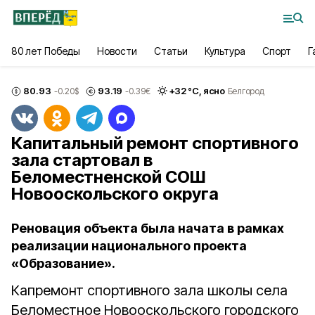
80 лет Победы
Новости
Статьи
Культура
Спорт
Г
80.93
93.19
+
32
°С,
ясно
-0.20
$
-0.39
€
Белгород
Капитальный ремонт спортивного
зала стартовал в
Беломестненской СОШ
Новооскольского округа
Реновация объекта была начата в рамках
реализации национального проекта
«Образование».
Капремонт спортивного зала школы села
Беломестное Новооскольского городского