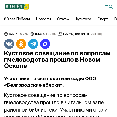
80 лет Победы
Новости
Статьи
Культура
Спорт
Г
82.17
94.84
+
27
°С,
облачно
+0.76
$
+0.78
€
Белгород
Кустовое совещание по вопросам
пчеловодства прошло в Новом
Осколе
Участники также посетили сады ООО
«Белгородские яблоки».
Кустовое совещание по вопросам
пчеловодства прошло в читальном зале
районной библиотеки. Участниками стали