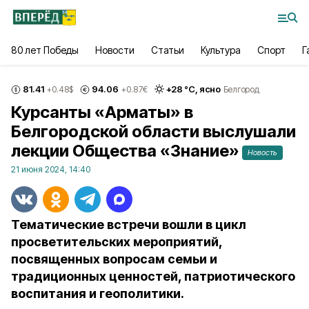
80 лет Победы
Новости
Статьи
Культура
Спорт
Г
81.41
94.06
+
28
°С,
ясно
+0.48
$
+0.87
€
Белгород
Курсанты «Арматы» в
Белгородской области выслушали
лекции Общества «Знание»
Новость
21 июня 2024, 14:40
Тематические встречи вошли в цикл
просветительских мероприятий,
посвященных вопросам семьи и
традиционных ценностей, патриотического
воспитания и геополитики.