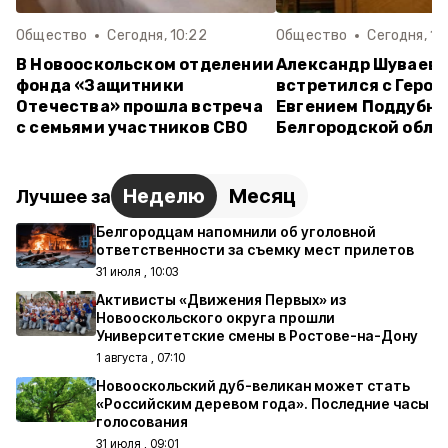
Общество
Сегодня, 10:22
Общество
Сегодня, 10
В Новооскольском отделении
Александр Шуваев
фонда «Защитники
встретился с Герое
Отечества» прошла встреча
Евгением Поддубны
с семьями участников СВО
Белгородской обла
Неделю
Месяц
Лучшее за
Белгородцам напомнили об уголовной
ответственности за съемку мест прилетов
31 июля , 10:03
Активисты «Движения Первых» из
Новооскольского округа прошли
Университетские смены в Ростове-на-Дону
1 августа , 07:10
Новооскольский дуб-великан может стать
«Российским деревом года». Последние часы
голосования
31 июля , 09:01