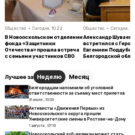
Общество
Сегодня, 10:22
Общество
Сегодня, 10
В Новооскольском отделении
Александр Шуваев
фонда «Защитники
встретился с Герое
Отечества» прошла встреча
Евгением Поддубны
с семьями участников СВО
Белгородской обла
Неделю
Месяц
Лучшее за
Белгородцам напомнили об уголовной
ответственности за съемку мест прилетов
31 июля , 10:03
Активисты «Движения Первых» из
Новооскольского округа прошли
Университетские смены в Ростове-на-Дону
1 августа , 07:10
Новооскольский дуб-великан может стать