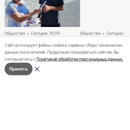
Общество
Сегодня, 10:09
Общество
Сегодня, 10
Патриотическая акция
Новооскольские ш
Cайт использует файлы cookie и сервисы сбора технических
«Белгород — город первого
отправились на отд
данных посетителей.
Продолжая пользоваться сайтом, Вы
салюта» прошла в Новом
Краснодарский кра
соглашаетесь с
Политикой обработки персональных данных.
Осколе
Принять
Александр Шуваев встретился с
Героем России Евгением
Поддубным в Белгородской
области