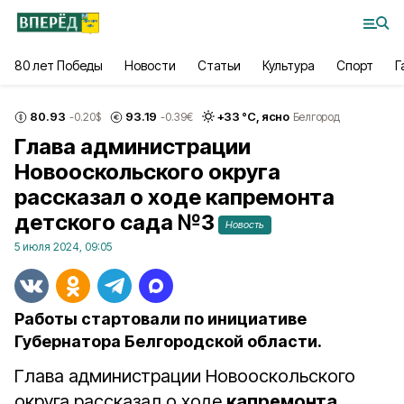
80 лет Победы
Новости
Статьи
Культура
Спорт
Г
80.93
93.19
+
33
°С,
ясно
-0.20
$
-0.39
€
Белгород
Глава администрации
Новооскольского округа
рассказал о ходе капремонта
детского сада №3
Новость
5 июля 2024, 09:05
Работы стартовали по инициативе
Губернатора Белгородской области.
Глава администрации Новооскольского
округа рассказал о ходе
капремонта