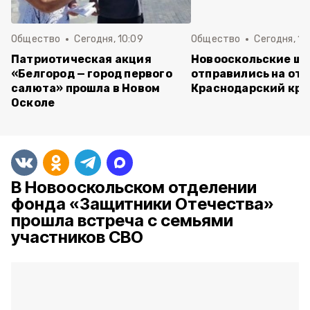
Общество
Сегодня, 10:09
Общество
Сегодня, 10
Патриотическая акция
Новооскольские ш
«Белгород — город первого
отправились на отд
салюта» прошла в Новом
Краснодарский кра
Осколе
В Новооскольском отделении
фонда «Защитники Отечества»
прошла встреча с семьями
участников СВО