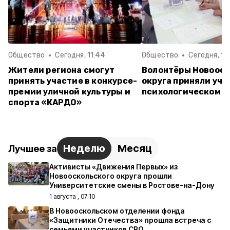
Общество
Сегодня, 11:44
Общество
Сегодня, 10
Жители региона смогут
Волонтёры Новооск
принять участие в конкурсе-
округа приняли уча
премии уличной культуры и
психологическом т
спорта «КАРДО»
Неделю
Месяц
Лучшее за
Активисты «Движения Первых» из
Новооскольского округа прошли
Университетские смены в Ростове-на-Дону
1 августа , 07:10
В Новооскольском отделении фонда
«Защитники Отечества» прошла встреча с
семьями участников СВО