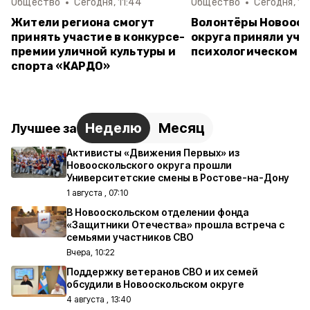
Общество
Сегодня, 11:44
Общество
Сегодня, 10
Жители региона смогут
Волонтёры Новооск
принять участие в конкурсе-
округа приняли уча
премии уличной культуры и
психологическом т
спорта «КАРДО»
Неделю
Месяц
Лучшее за
Активисты «Движения Первых» из
Новооскольского округа прошли
Университетские смены в Ростове-на-Дону
1 августа , 07:10
В Новооскольском отделении фонда
«Защитники Отечества» прошла встреча с
семьями участников СВО
Вчера, 10:22
Поддержку ветеранов СВО и их семей
обсудили в Новооскольском округе
4 августа , 13:40