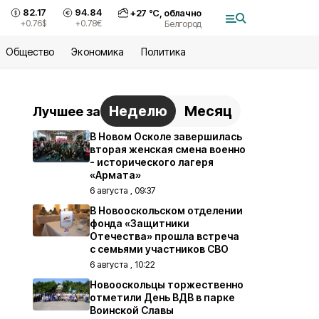
82.17
94.84
+
27
°С,
облачно
+0.76
$
+0.78
€
Белгород
Общество
Экономика
Политика
Неделю
Месяц
Лучшее за
В Новом Осколе завершилась
вторая женская смена военно
- исторического лагеря
«Армата»
6 августа , 09:37
В Новооскольском отделении
фонда «Защитники
Отечества» прошла встреча
с семьями участников СВО
6 августа , 10:22
Новооскольцы торжественно
отметили День ВДВ в парке
Воинской Славы