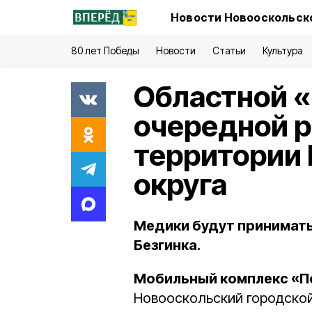
Новости Новооскольско
80 лет Победы
Новости
Статьи
Культура
Областной «
очередной р
территории 
округа
Медики будут принимать 
Безгинка.
Мобильный комплекс «П
Новооскольский городской