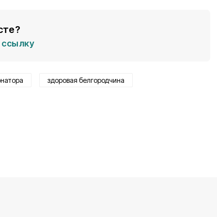
сте?
ссылку
рнатора
здоровая белгородчина