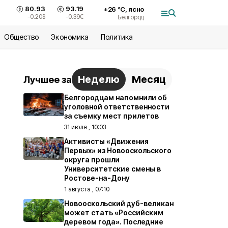
80.93
93.19
+
26
°С,
ясно
-0.20
$
-0.39
€
Белгород
Общество
Экономика
Политика
Неделю
Месяц
Лучшее за
Белгородцам напомнили об
уголовной ответственности
за съемку мест прилетов
31 июля , 10:03
Активисты «Движения
Первых» из Новооскольского
округа прошли
Университетские смены в
Ростове-на-Дону
1 августа , 07:10
Новооскольский дуб-великан
может стать «Российским
деревом года». Последние