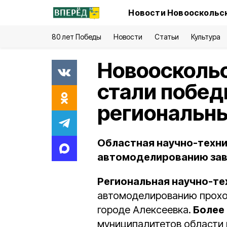
Новости Новооскольск
80 лет Победы
Новости
Статьи
Культура
Новоосколь
стали побе
региональн
Областная научно-техни
автомоделированию заве
Региональная научно-т
автомоделированию проходи
городе Алексеевка.
Более
муниципалитетов области 