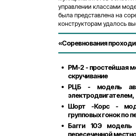
управлении классами мод
была представлена на сор
конструкторам удалось вы
«Соревнования проходи
РМ-2 - простейшая 
скручивание
РЦБ - модель авт
электродвигателем,
Шорт -Корс - мод
групповых гонок по 
Багги 10Э модель 
пересеченной местно