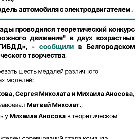
одель автомобиля с электродвигателем .
ады проводился теоретический конкурс
рожного движения" в двух возрастных
 ГИБДД», -
сообщили
в Белгородском
ческого творчества.
евать шесть медалей различного
ах моделей:
ова, Сергея Михолата и Михаила Аносова
,
 завоевал
Матвей Михолат.
,
ь у
Михаила Аносова
в теоретическом
ителем соревнований стала команда