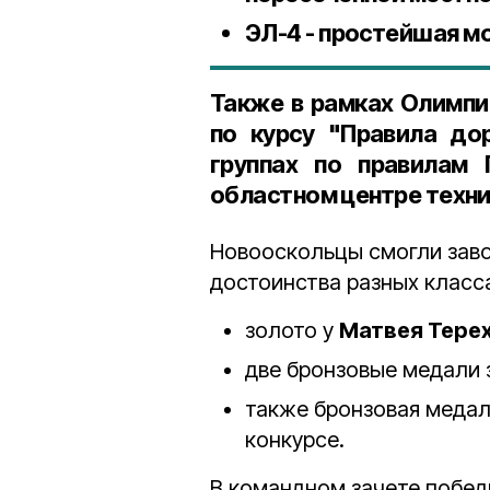
ЭЛ-4 - простейшая м
Также в рамках Олимпи
по курсу "Правила до
группах по правилам
областном центре техни
Новооскольцы смогли заво
достоинства разных класс
золото у
Матвея Терех
две бронзовые медали
также бронзовая медал
конкурсе.
В командном зачете побед