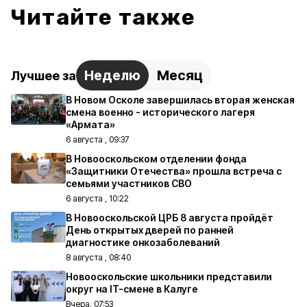
Читайте также
Неделю
Месяц
Лучшее за
В Новом Осколе завершилась вторая женская
смена военно - исторического лагеря
«Армата»
6 августа , 09:37
В Новооскольском отделении фонда
«Защитники Отечества» прошла встреча с
семьями участников СВО
6 августа , 10:22
В Новооскольской ЦРБ 8 августа пройдёт
День открытых дверей по ранней
диагностике онкозаболеваний
8 августа , 08:40
Новооскольские школьники представили
округ на IT-смене в Калуге
Вчера, 07:53