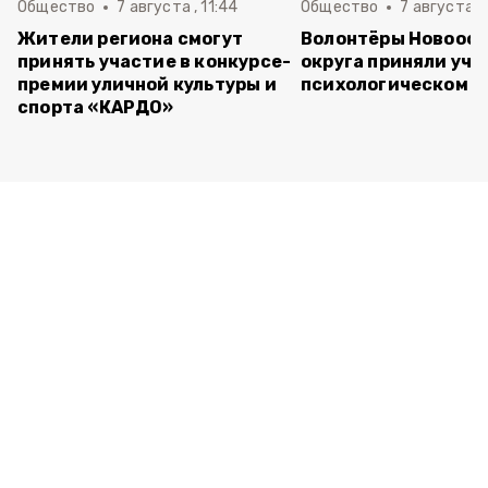
Общество
7 августа , 11:44
Общество
7 августа , 
Жители региона смогут
Волонтёры Новооск
принять участие в конкурсе-
округа приняли уча
премии уличной культуры и
психологическом т
спорта «КАРДО»