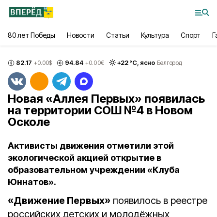
80 лет Победы
Новости
Статьи
Культура
Спорт
Г
82.17
94.84
+
22
°С,
ясно
+0.00
$
+0.00
€
Белгород
Новая «Аллея Первых» появилась
на территории СОШ №4 в Новом
Осколе
Активисты движения отметили этой
экологической акцией открытие в
образовательном учреждении «Клуба
Юннатов».
«Движение Первых»
появилось в реестре
российских детских и молодёжных