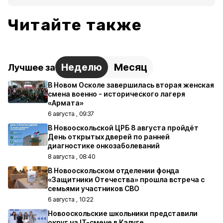
Читайте также
Неделю
Месяц
Лучшее за
В Новом Осколе завершилась вторая женская
смена военно - исторического лагеря
«Армата»
6 августа , 09:37
В Новооскольской ЦРБ 8 августа пройдёт
День открытых дверей по ранней
диагностике онкозаболеваний
8 августа , 08:40
В Новооскольском отделении фонда
«Защитники Отечества» прошла встреча с
семьями участников СВО
6 августа , 10:22
Новооскольские школьники представили
округ на IT-смене в Калуге