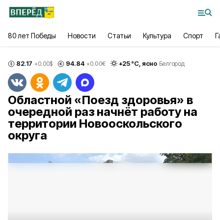
80 лет Победы
Новости
Статьи
Культура
Спорт
Г
82.17
94.84
+
25
°С,
ясно
+0.00
$
+0.00
€
Белгород
Областной «Поезд здоровья» в
очередной раз начнёт работу на
территории Новооскольского
округа