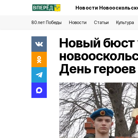
Новости Новооскольско
80 лет Победы
Новости
Статьи
Культура
Новый бюст
новоосколь
День героев