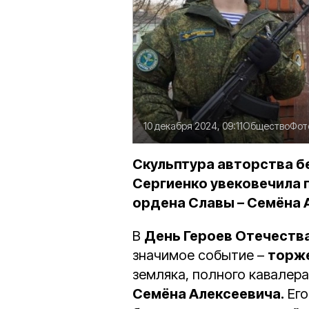
10 декабря 2024, 09:11
Общество
Фот
Скульптура авторства б
Сергиенко увековечила 
ордена Славы – Семёна 
В
День Героев Отечеств
значимое событие –
торж
земляка, полного кавалер
Семёна Алексеевича.
Его