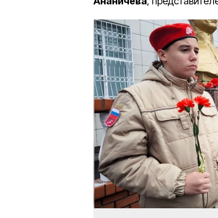
Ананичева
, представител