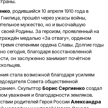
страны.
енко
, родившийся 10 апреля 1910 года в
 Гнилица, прошёл через ужасы войны,
ительное мужество, но и высочайшую
 своей Родины. За героизм, проявленный на
аграждён медалью «За отвагу», орденом
 тремя степенями ордена Славы. Долгие годы
, но сегодня, благодаря восстановленной
сти, он заслуженно занимает почётное
скольцев.
ния стала возможной благодаря усилиям
редседателя Совета общественной
рание». Скульптор
Борис Сергиенко
создал
лом уважения и благодарности земляков.
ствии родителей Героя России
Александра