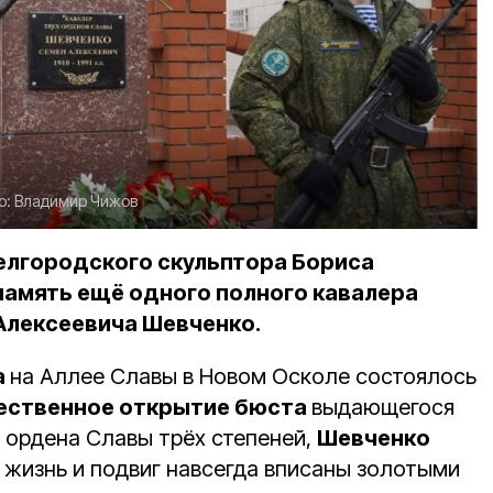
о:
Владимир Чижов
елгородского скульптора Бориса
память ещё одного полного кавалера
Алексеевича Шевченко.
а
на Аллее Славы в Новом Осколе состоялось
ественное открытие бюста
выдающегося
а ордена Славы трёх степеней,
Шевченко
 жизнь и подвиг навсегда вписаны золотыми