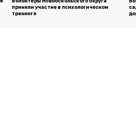
ие
Волонтёры Новооскольского округа
Во
приняли участие в психологическом
са
тренинге
до