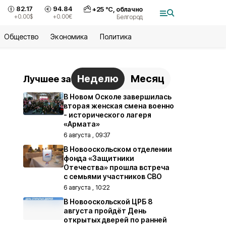
82.17
94.84
+
25
°С,
облачно
+0.00
$
+0.00
€
Белгород
Общество
Экономика
Политика
Неделю
Месяц
Лучшее за
В Новом Осколе завершилась
вторая женская смена военно
- исторического лагеря
«Армата»
6 августа , 09:37
В Новооскольском отделении
фонда «Защитники
Отечества» прошла встреча
с семьями участников СВО
6 августа , 10:22
В Новооскольской ЦРБ 8
августа пройдёт День
открытых дверей по ранней