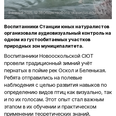
9 января 2025, 12:38
Общество
Фото:
vk.com/uo.edunoskol
Воспитанники Станции юных натуралистов
организовали аудиовизуальный контроль на
одном из густообитаемых участков
природных зон муниципалитета.
Воспитанники Новооскольской СЮТ
провели традиционный зимний учёт
пернатых в пойме рек Оскол и Беленькая.
Ребята отправились на полевые
наблюдения с целью развития навыков по
определению видов птиц как визуально, так
и по их голосам. Этот опыт стал важным
этапом в их обучении и практическом
применении теоретических знаний.