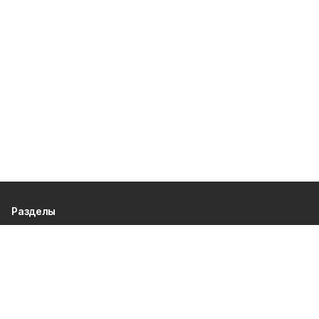
Разделы
80 лет Победы
Новости
Статьи
Культура
Спорт