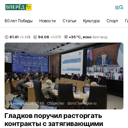
80 лет Победы
Новости
Статьи
Культура
Спорт
Г
81.41
94.06
+
35
°С,
ясно
+0.48
$
+0.87
€
Белгород
28 января 2025, 07:49
Общество
Фото:
belregion.ru
Гладков поручил расторгать
контракты с затягивающими