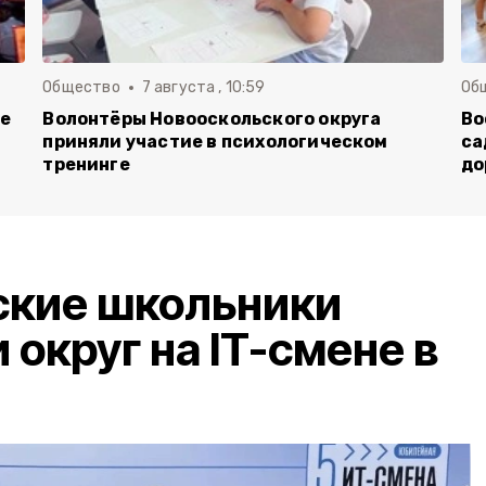
Общество
7 августа , 10:59
Об
ие
Волонтёры Новооскольского округа
Во
приняли участие в психологическом
са
тренинге
до
ские школьники
округ на IT-смене в