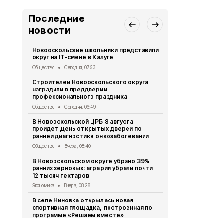
Последние
новости
Новооскольские школьники представили
Жители рег
округ на IT-смене в Калуге
в конкурсе-
спорта «К
Общество
Сегодня, 07:53
Общество
7 
Строителей Новооскольского округа
наградили в преддверии
Волонтёры 
профессионального праздника
приняли уча
тренинге
Общество
Сегодня, 06:49
Общество
7 
В Новооскольской ЦРБ 8 августа
пройдёт День открытых дверей по
Воспитанни
ранней диагностике онкозаболеваний
детского с
правила до
Общество
Вчера, 08:40
Общество
7 
В Новооскольском округе убрано 39%
ранних зерновых: аграрии убрали почти
Полицейски
12 тысяч гектаров
зарядку дл
Экономика
Вчера, 08:28
Спорт
7 авгу
В селе Ниновка открылась новая
Росгвардия
спортивная площадка, построенная по
владельцев
программе «Решаем вместе»
перерегист