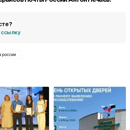
сте?
ссылку
а россии