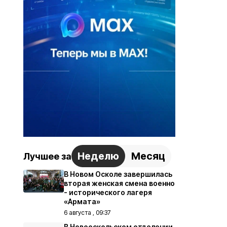
Неделю
Месяц
Лучшее за
В Новом Осколе завершилась
вторая женская смена военно
- исторического лагеря
«Армата»
6 августа , 09:37
В Новооскольском отделении