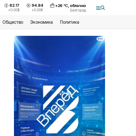
82.17
94.84
+
26
°С,
облачно
+0.00
$
+0.00
€
Белгород
Общество
Экономика
Политика