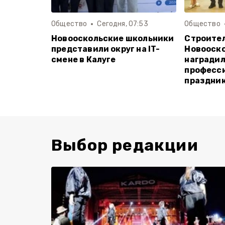
Общество
Сегодня, 07:53
Общество
Новооскольские школьники
Строите
представили округ на IT-
Новооско
смене в Калуге
наградил
професс
праздни
Выбор редакции