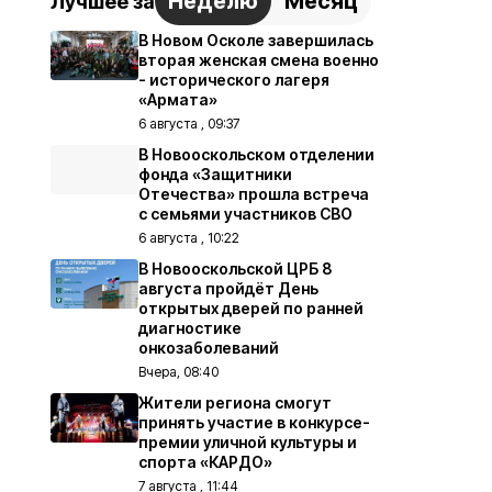
Неделю
Месяц
Лучшее за
В Новом Осколе завершилась
вторая женская смена военно
- исторического лагеря
«Армата»
6 августа , 09:37
В Новооскольском отделении
фонда «Защитники
Отечества» прошла встреча
с семьями участников СВО
6 августа , 10:22
В Новооскольской ЦРБ 8
августа пройдёт День
открытых дверей по ранней
диагностике
онкозаболеваний
Вчера, 08:40
Жители региона смогут
принять участие в конкурсе-
премии уличной культуры и
спорта «КАРДО»
7 августа , 11:44