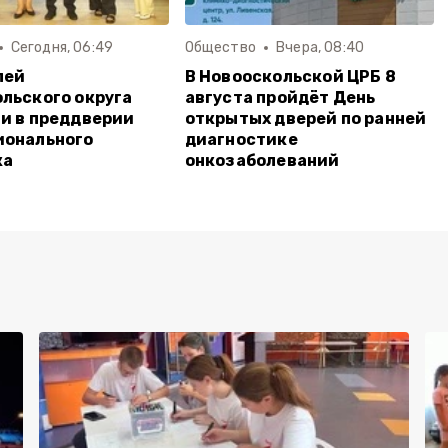
Сегодня, 06:49
Общество
Вчера, 08:40
лей
В Новооскольской ЦРБ 8
льского округа
августа пройдёт День
и в преддверии
открытых дверей по ранней
ионального
диагностике
ка
онкозаболеваний