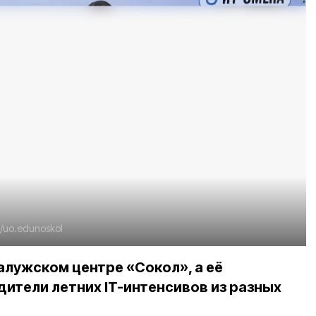
u/uo.edunoskol
алужском центре «Сокол», а её
ители летних IT-интенсивов из разных