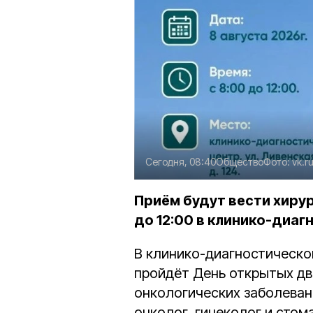
Сегодня, 08:40
Общество
Фото:
vk.r
Приём будут вести хирург
до 12:00 в клинико-диаг
В клинико-диагностическо
пройдёт День открытых д
онкологических заболеваний
онколог, гинеколог и сто