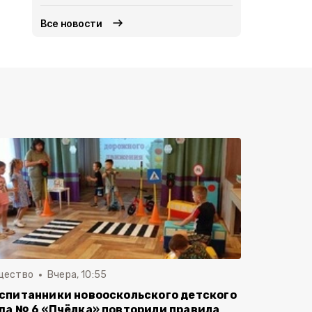
Все новости
щество
Вчера, 10:55
спитанники новооскольского детского
да № 6 «Пчёлка» повторили правила