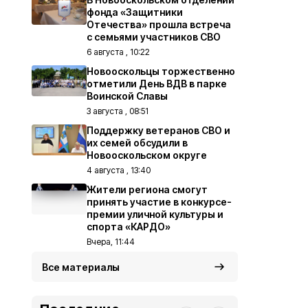
фонда «Защитники
Отечества» прошла встреча
с семьями участников СВО
6 августа , 10:22
Новооскольцы торжественно
отметили День ВДВ в парке
Воинской Славы
3 августа , 08:51
Поддержку ветеранов СВО и
их семей обсудили в
Новооскольском округе
4 августа , 13:40
Жители региона смогут
принять участие в конкурсе-
премии уличной культуры и
спорта «КАРДО»
Вчера, 11:44
Все материалы