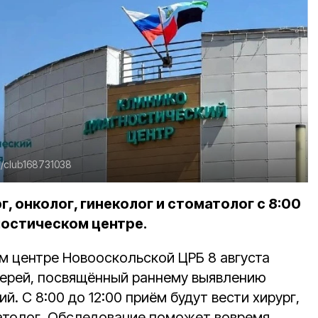
u/club168731038
, онколог, гинеколог и стоматолог с 8:00
ностическом центре.
м центре Новооскольской ЦРБ 8 августа
верей, посвящённый раннему выявлению
. С 8:00 до 12:00 приём будут вести хирург,
матолог. Обследование поможет вовремя