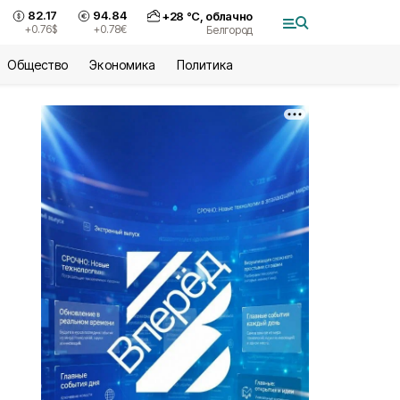
82.17
94.84
+
28
°С,
облачно
+0.76
$
+0.78
€
Белгород
Общество
Экономика
Политика