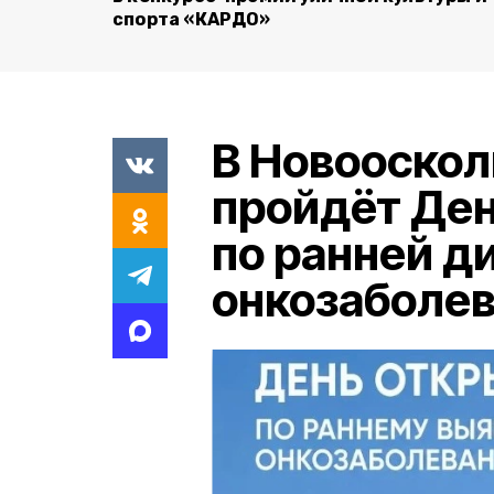
спорта «КАРДО»
В Новооскол
пройдёт Де
по ранней д
онкозаболе