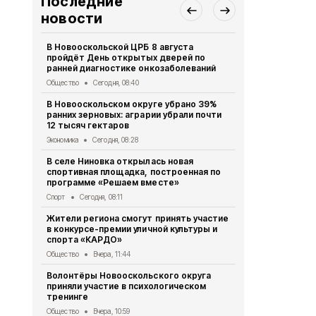
Последние
новости
В Новооскольской ЦРБ 8 августа
Воспитанни
пройдёт День открытых дверей по
детского с
ранней диагностике онкозаболеваний
правила до
Общество
Сегодня, 08:40
Общество
Вч
В Новооскольском округе убрано 39%
Полицейски
ранних зерновых: аграрии убрали почти
зарядку дл
12 тысяч гектаров
Спорт
Вчера,
Экономика
Сегодня, 08:28
Росгвардия
В селе Ниновка открылась новая
владельцев
спортивная площадка, построенная по
перерегист
программе «Решаем вместе»
истечения 
Спорт
Сегодня, 08:11
Происшествия
Жители региона смогут принять участие
Заключение
в конкурсе-премии уличной культуры и
слушаний от
спорта «КАРДО»
Муниципальный в
Общество
Вчера, 11:44
Постановле
Волонтёры Новооскольского округа
Новоосколь
приняли участие в психологическом
августа 202
тренинге
Муниципальный в
Общество
Вчера, 10:59