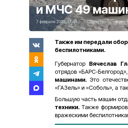
и МЧС 49 маши
7 февраля 2025, 17:45
Общество
Фото:
Также им передали обо
беспилотниками.
Губернатор
Вячеслав Г
отрядов «БАРС-Белгород»
машинами.
Это отечеств
«ГАЗель» и «Соболь», а т
Большую часть машин отд
техники.
Также формиров
вражескими беспилотника