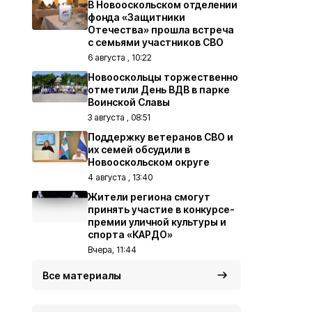
В Новооскольском отделении
фонда «Защитники
Отечества» прошла встреча
с семьями участников СВО
6 августа , 10:22
Новооскольцы торжественно
отметили День ВДВ в парке
Воинской Славы
3 августа , 08:51
Поддержку ветеранов СВО и
их семей обсудили в
Новооскольском округе
4 августа , 13:40
Жители региона смогут
принять участие в конкурсе-
премии уличной культуры и
спорта «КАРДО»
Вчера, 11:44
Все материалы