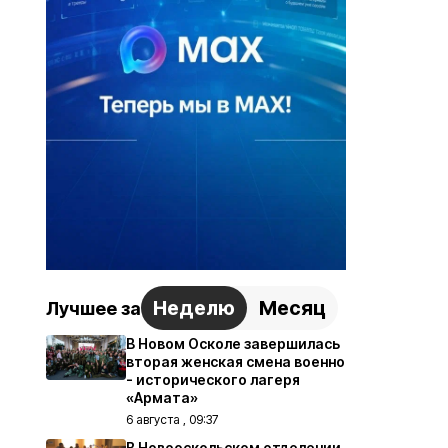
Неделю
Месяц
Лучшее за
В Новом Осколе завершилась
вторая женская смена военно
- исторического лагеря
«Армата»
6 августа , 09:37
В Новооскольском отделении