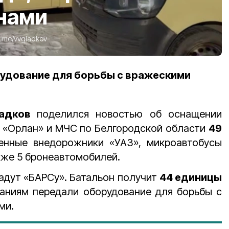
нами
t.me/vvgladkov
рудование для борьбы с вражескими
ладков
поделился новостью об оснащении
, «Орлан» и МЧС по Белгородской области
49
енные внедорожники «УАЗ», микроавтобусы
акже 5 бронеавтомобилей.
адут «БАРСу». Батальон получит
44 единицы
аниям передали оборудование для борьбы с
ми.