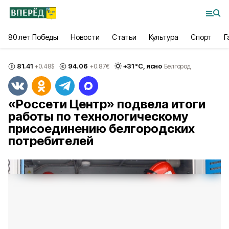
80 лет Победы
Новости
Статьи
Культура
Спорт
Г
81.41
94.06
+
31
°С,
ясно
+0.48
$
+0.87
€
Белгород
«Россети Центр» подвела итоги
работы по технологическому
присоединению белгородских
потребителей