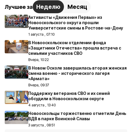
Неделю
Месяц
Лучшее за
Активисты «Движения Первых» из
Новооскольского округа прошли
Университетские смены в Ростове-на-Дону
1 августа , 07:10
В Новооскольском отделении фонда
«Защитники Отечества» прошла встреча с
семьями участников СВО
Вчера, 10:22
В Новом Осколе завершилась вторая женская
смена военно - исторического лагеря
«Армата»
Вчера, 09:37
Поддержку ветеранов СВО и их семей
обсудили в Новооскольском округе
4 августа , 13:40
Новооскольцы торжественно отметили День
ВДВ в парке Воинской Славы
3 августа , 08:51