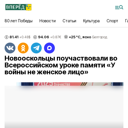
80 лет Победы
Новости
Статьи
Культура
Спорт
Г
81.41
94.06
+
25
°С,
ясно
+0.48
$
+0.87
€
Белгород
Новооскольцы поучаствовали во
Всероссийском уроке памяти «У
войны не женское лицо»