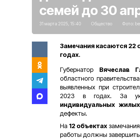
семей до 30 ап
31 марта 2025, 15:40
Общество
Фото:
be
Замечания касаются 22 
годах.
Губернатор
Вячеслав Г
областного правительства
выявленных при строител
2023 в годах. За ук
индивидуальных жилы
дефекты.
На
12 объектах
замечания
работы должны завершить