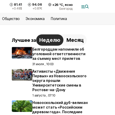
81.41
94.06
+
26
°С,
ясно
+0.48
$
+0.87
€
Белгород
Общество
Экономика
Политика
Неделю
Месяц
Лучшее за
Белгородцам напомнили об
уголовной ответственности
за съемку мест прилетов
31 июля , 10:03
Активисты «Движения
Первых» из Новооскольского
округа прошли
Университетские смены в
Ростове-на-Дону
1 августа , 07:10
Новооскольский дуб-великан
может стать «Российским
деревом года». Последние