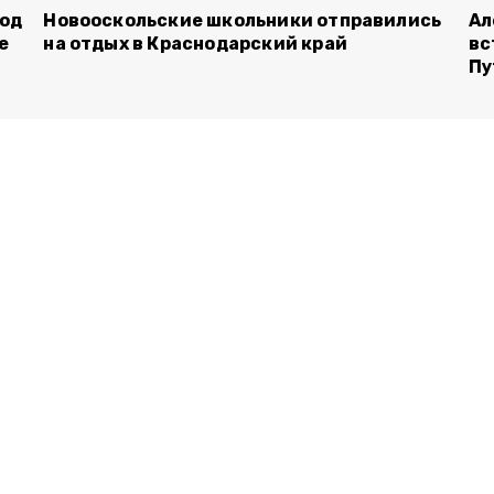
род
Новооскольские школьники отправились
Ал
е
на отдых в Краснодарский край
вс
Пу