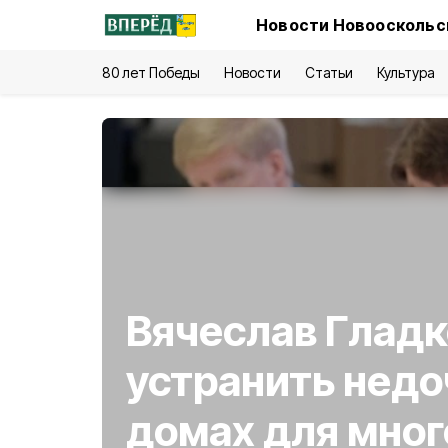
Новости Новооскольск
80 лет Победы
Новости
Статьи
Культура
Вячеслав Гладк
устранить недо
домах для мно