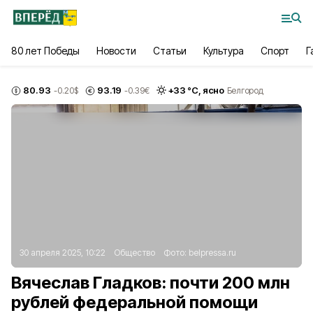
80 лет Победы
Новости
Статьи
Культура
Спорт
Г
80.93
93.19
+
33
°С,
ясно
-0.20
$
-0.39
€
Белгород
30 апреля 2025, 10:22
Общество
Фото:
belpressa.ru
Вячеслав Гладков: почти 200 млн
рублей федеральной помощи