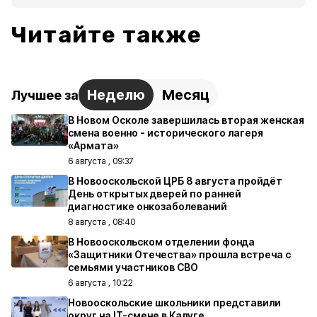
Читайте также
Неделю
Месяц
Лучшее за
В Новом Осколе завершилась вторая женская
смена военно - исторического лагеря
«Армата»
6 августа , 09:37
В Новооскольской ЦРБ 8 августа пройдёт
День открытых дверей по ранней
диагностике онкозаболеваний
8 августа , 08:40
В Новооскольском отделении фонда
«Защитники Отечества» прошла встреча с
семьями участников СВО
6 августа , 10:22
Новооскольские школьники представили
округ на IT-смене в Калуге