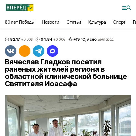
80 лет Победы
Новости
Статьи
Культура
Спорт
Г
82.17
94.84
+
19
°С,
ясно
+0.00
$
+0.00
€
Белгород
Вячеслав Гладков посетил
раненых жителей региона в
областной клинической больнице
Святителя Иоасафа