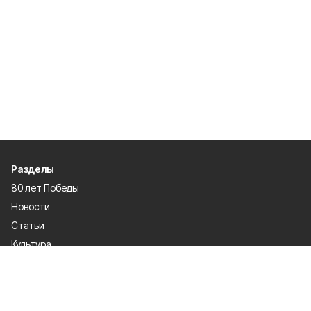
Разделы
80 лет Победы
Новости
Статьи
Культура
Спорт
Газета
Происшествия