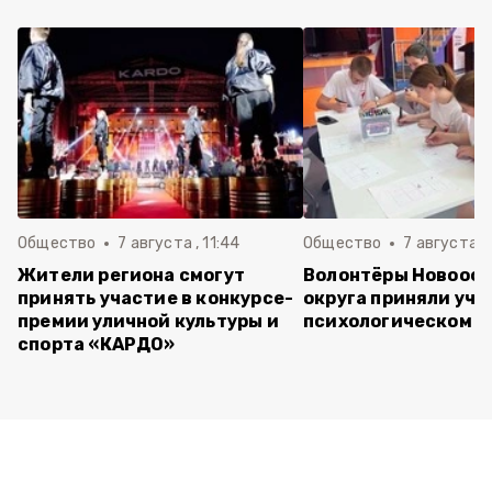
Общество
7 августа , 11:44
Общество
7 августа , 
Жители региона смогут
Волонтёры Новооск
принять участие в конкурсе-
округа приняли уча
премии уличной культуры и
психологическом т
спорта «КАРДО»