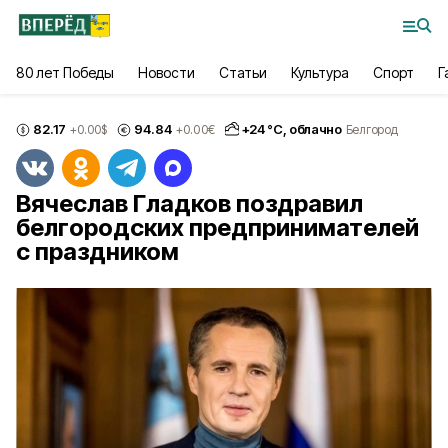
80 лет Победы
Новости
Статьи
Культура
Спорт
Г
82.17
94.84
+
24
°С,
облачно
+0.00
$
+0.00
€
Белгород
Вячеслав Гладков поздравил
белгородских предпринимателей
с праздником