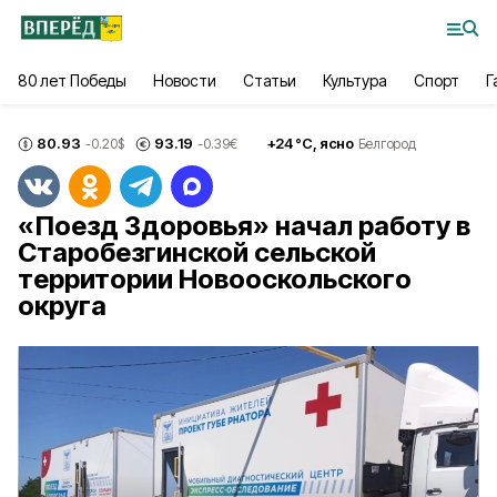
80 лет Победы
Новости
Статьи
Культура
Спорт
Г
80.93
93.19
+
24
°С,
ясно
-0.20
$
-0.39
€
Белгород
«Поезд Здоровья» начал работу в
Старобезгинской сельской
территории Новооскольского
округа