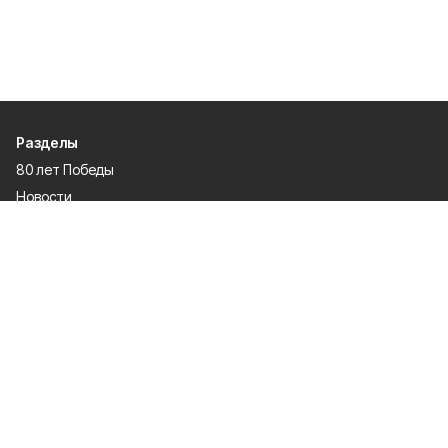
Разделы
80 лет Победы
Новости
Статьи
Культура
Спорт
Газета
Происшествия
Муниципальный вестник
Общество
Экономика
Политика