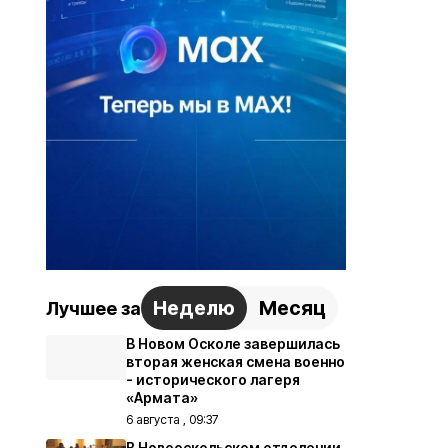
Неделю
Месяц
Лучшее за
В Новом Осколе завершилась
вторая женская смена военно
- исторического лагеря
«Армата»
6 августа , 09:37
В Новооскольском отделении