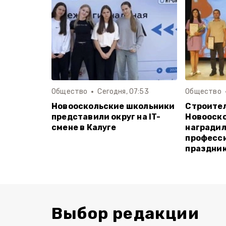
Общество
Сегодня, 07:53
Общество
Новооскольские школьники
Строите
представили округ на IT-
Новооско
смене в Калуге
наградил
професс
праздни
Выбор редакции