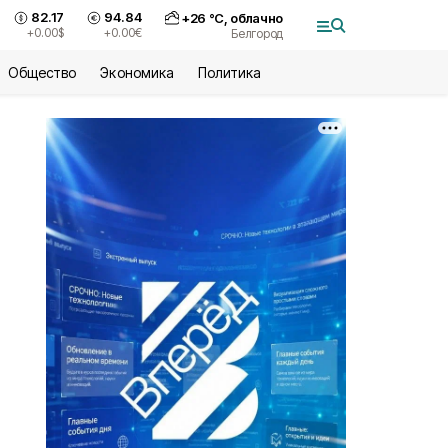
82.17
94.84
+
26
°С,
облачно
+0.00
$
+0.00
€
Белгород
Общество
Экономика
Политика