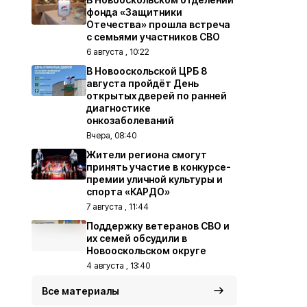
фонда «Защитники
Отечества» прошла встреча
с семьями участников СВО
6 августа , 10:22
В Новооскольской ЦРБ 8
августа пройдёт День
открытых дверей по ранней
диагностике
онкозаболеваний
Вчера, 08:40
Жители региона смогут
принять участие в конкурсе-
премии уличной культуры и
спорта «КАРДО»
7 августа , 11:44
Поддержку ветеранов СВО и
их семей обсудили в
Новооскольском округе
4 августа , 13:40
Все материалы