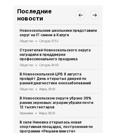
Последние
новости
Новооскольские школьники представили
Жители рег
округ на IT-смене в Калуге
в конкурсе-
спорта «К
Общество
Сегодня, 07:53
Общество
7 
Строителей Новооскольского округа
наградили в преддверии
Волонтёры 
профессионального праздника
приняли уча
тренинге
Общество
Сегодня, 06:49
Общество
7 
В Новооскольской ЦРБ 8 августа
пройдёт День открытых дверей по
Воспитанни
ранней диагностике онкозаболеваний
детского с
правила до
Общество
Вчера, 08:40
Общество
7 
В Новооскольском округе убрано 39%
ранних зерновых: аграрии убрали почти
Полицейски
12 тысяч гектаров
зарядку дл
Экономика
Вчера, 08:28
Спорт
7 авгу
В селе Ниновка открылась новая
Росгвардия
спортивная площадка, построенная по
владельцев
программе «Решаем вместе»
перерегист