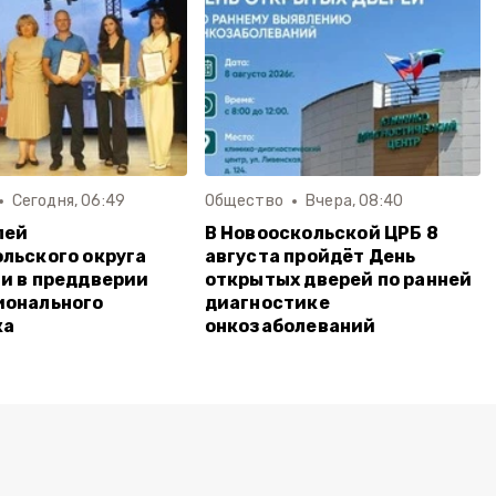
Сегодня, 06:49
Общество
Вчера, 08:40
лей
В Новооскольской ЦРБ 8
льского округа
августа пройдёт День
и в преддверии
открытых дверей по ранней
ионального
диагностике
ка
онкозаболеваний