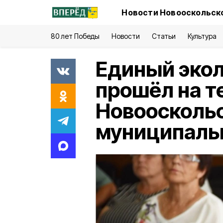
Новости Новооскольско
80 лет Победы
Новости
Статьи
Культура
Единый экол
прошёл на т
Новоосколь
муниципальн