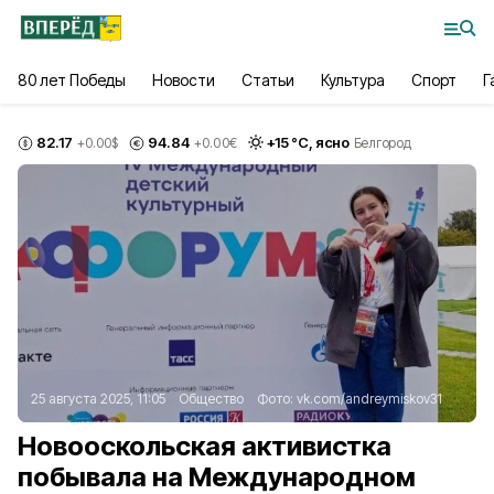
80 лет Победы
Новости
Статьи
Культура
Спорт
Г
82.17
94.84
+
15
°С,
ясно
+0.00
$
+0.00
€
Белгород
25 августа 2025, 11:05
Общество
Фото:
vk.com/andreymiskov31
Новооскольская активистка
побывала на Международном