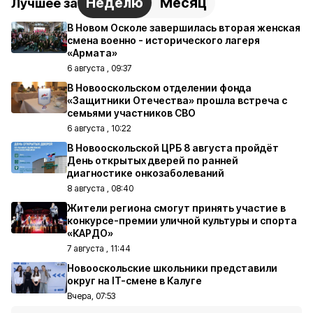
Неделю
Месяц
Лучшее за
В Новом Осколе завершилась вторая женская
смена военно - исторического лагеря
«Армата»
6 августа , 09:37
В Новооскольском отделении фонда
«Защитники Отечества» прошла встреча с
семьями участников СВО
6 августа , 10:22
В Новооскольской ЦРБ 8 августа пройдёт
День открытых дверей по ранней
диагностике онкозаболеваний
8 августа , 08:40
Жители региона смогут принять участие в
конкурсе-премии уличной культуры и спорта
«КАРДО»
7 августа , 11:44
Новооскольские школьники представили
округ на IT-смене в Калуге
Вчера, 07:53