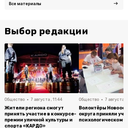
Все материалы
Выбор редакции
Общество
7 августа , 11:44
Общество
7 августа , 
Жители региона смогут
Волонтёры Новооск
принять участие в конкурсе-
округа приняли уча
премии уличной культуры и
психологическом т
спорта «КАРДО»