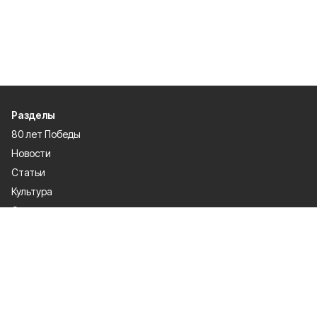
Разделы
80 лет Победы
Новости
Статьи
Культура
Спорт
Газета
Происшествия
Муниципальный вестник
Общество
Экономика