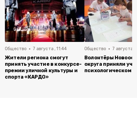
Общество
7 августа , 11:44
Общество
7 августа , 
Жители региона смогут
Волонтёры Новооск
принять участие в конкурсе-
округа приняли уча
премии уличной культуры и
психологическом т
спорта «КАРДО»