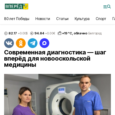
80 лет Победы
Новости
Статьи
Культура
Спорт
Г
82.17
94.84
+
19
°С,
облачно
+0.00
$
+0.00
€
Белгород
Современная диагностика — шаг
вперёд для новооскольской
медицины