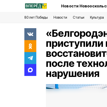
Новости Новооскольск
80 лет Победы
Новости
Статьи
Культура
«Белгородэн
приступили 
восстанови
после техно
нарушения