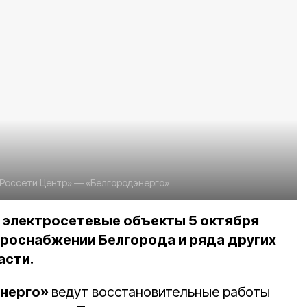
Россети Центр» — «Белгородэнерго»
 электросетевые объекты 5 октября
троснабжении Белгорода и ряда других
асти.
энерго»
ведут восстановительные работы