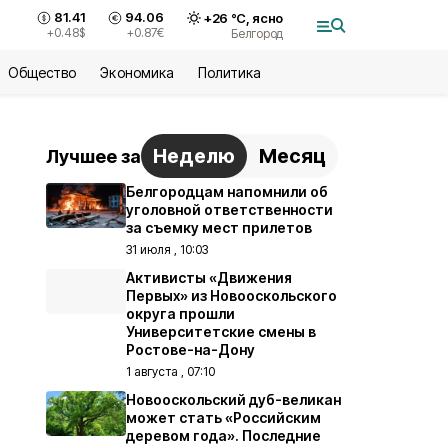
81.41
94.06
+
26
°С,
ясно
+0.48
$
+0.87
€
Белгород
Общество
Экономика
Политика
Неделю
Месяц
Лучшее за
Белгородцам напомнили об
уголовной ответственности
за съемку мест прилетов
31 июля , 10:03
Активисты «Движения
Первых» из Новооскольского
округа прошли
Университетские смены в
Ростове-на-Дону
1 августа , 07:10
Новооскольский дуб-великан
может стать «Российским
деревом года». Последние