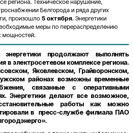
се региона. Техническое нарушение,
троснабжении Белгорода и ряда других
сти, произошло
5 октября
. Энергетики
необходимые меры по перераспределению
х мощностей.
 энергетики продолжают выполнять
ия в электросетевом комплексе региона.
совском, Яковлевском, Грайворонском,
ружском районах возможны временные
абжения, связанные с оперативными
ях. Энергетики делают все возможное,
сстановительные работы как можно
тировали в пресс-службе филиала ПАО
лгородэнерго».