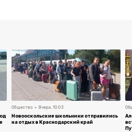
Общество
Вчера, 10:03
Об
род
Новооскольские школьники отправились
Ал
е
на отдых в Краснодарский край
вс
Пу