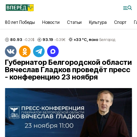
80 лет Победы
Новости
Статьи
Культура
Спорт
Г
80.93
93.19
+
33
°С,
ясно
-0.20
$
-0.39
€
Белгород
Губернатор Белгородской области
Вячеслав Гладков проведёт пресс
- конференцию 23 ноября