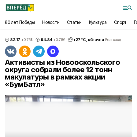
80 лет Победы
Новости
Статьи
Культура
Спорт
Г
82.17
94.84
+
27
°С,
облачно
+0.76
$
+0.78
€
Белгород
Активисты из Новооскольского
округа собрали более 12 тонн
макулатуры в рамках акции
«БумБатл»