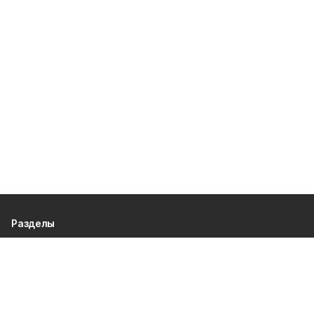
Разделы
80 лет Победы
Новости
Статьи
Культура