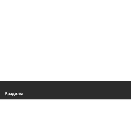
Разделы
80 лет Победы
Новости
Статьи
Культура