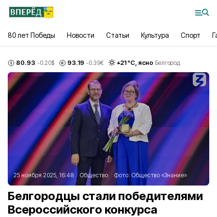
80 лет Победы
Новости
Статьи
Культура
Спорт
Г
80.93
93.19
+
21
°С,
ясно
-0.20
$
-0.39
€
Белгород
25 ноября 2025, 16:48
Общество
Фото:
Общество «Знание»
Белгородцы стали победителями
Всероссийского конкурса