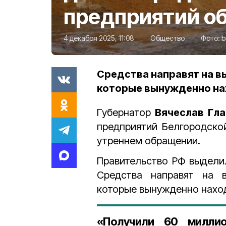
предприятий о
4 декабря 2025, 11:08
Общество
Фото:
b
Средства направят на в
которые вынужденно нах
Губернатор
Вячеслав Гл
предприятий Белгородско
утреннем обращении.
Правительство РФ выдел
Средства направят на 
которые вынужденно наход
«Получили 60 милли