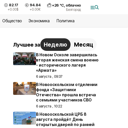
82.17
94.84
+
26
°С,
облачно
+0.00
$
+0.00
€
Белгород
Общество
Экономика
Политика
Неделю
Месяц
Лучшее за
В Новом Осколе завершилась
вторая женская смена военно
- исторического лагеря
«Армата»
6 августа , 09:37
В Новооскольском отделении
фонда «Защитники
Отечества» прошла встреча
с семьями участников СВО
6 августа , 10:22
В Новооскольской ЦРБ 8
августа пройдёт День
открытых дверей по ранней