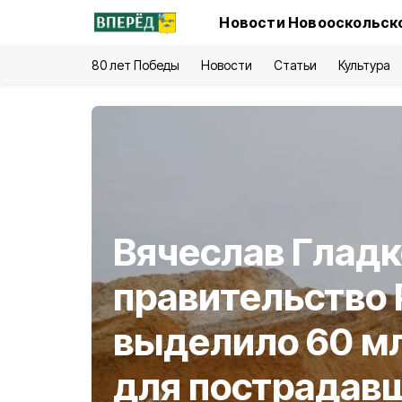
Новости Новооскольско
80 лет Победы
Новости
Статьи
Культура
Вячеслав Гладк
правительство
выделило 60 м
для пострадав