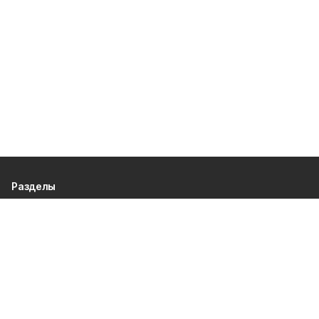
Разделы
80 лет Победы
Новости
Статьи
Культура
Спорт
Газета