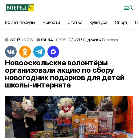
80 лет Победы
Новости
Статьи
Культура
Спорт
Г
82.17
94.84
+
21
°С,
дождь
+0.76
$
+0.78
€
Белгород
Новооскольские волонтёры
организовали акцию по сбору
новогодних подарков для детей
школы-интерната