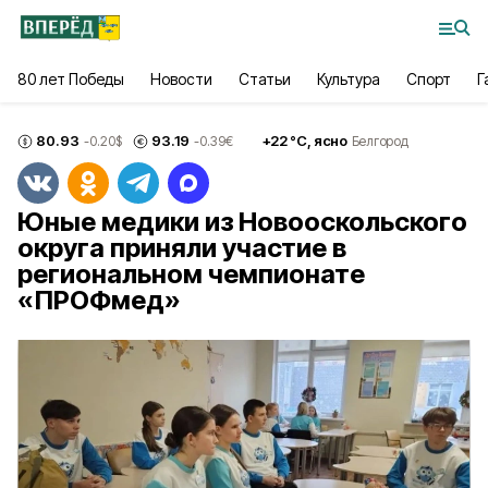
80 лет Победы
Новости
Статьи
Культура
Спорт
Г
80.93
93.19
+
22
°С,
ясно
-0.20
$
-0.39
€
Белгород
Юные медики из Новооскольского
округа приняли участие в
региональном чемпионате
«ПРОФмед»