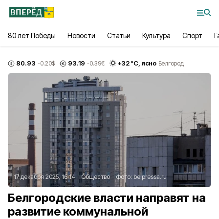
80 лет Победы
Новости
Статьи
Культура
Спорт
Г
80.93
93.19
+
32
°С,
ясно
-0.20
$
-0.39
€
Белгород
17 декабря 2025, 16:14
Общество
Фото:
belpressa.ru
Белгородские власти направят на
развитие коммунальной