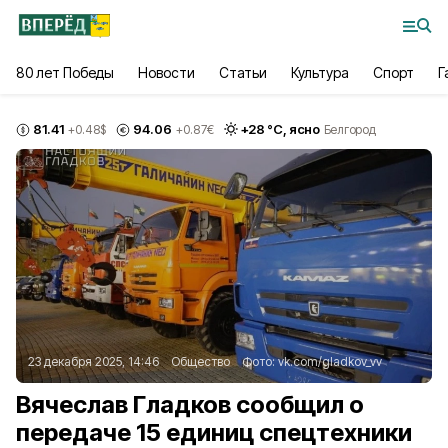
80 лет Победы
Новости
Статьи
Культура
Спорт
Г
81.41
94.06
+
28
°С,
ясно
+0.48
$
+0.87
€
Белгород
23 декабря 2025, 14:46
Общество
Фото:
vk.com/gladkov_vv
Вячеслав Гладков сообщил о
передаче 15 единиц спецтехники