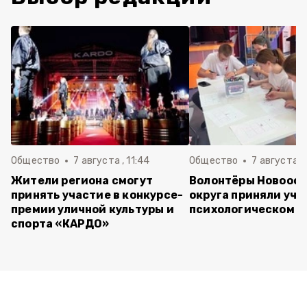
Общество
7 августа , 11:44
Общество
7 августа , 
Жители региона смогут
Волонтёры Новооск
принять участие в конкурсе-
округа приняли уча
премии уличной культуры и
психологическом т
спорта «КАРДО»