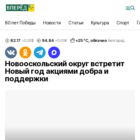
80 лет Победы
Новости
Статьи
Культура
Спорт
Г
82.17
94.84
+
25
°С,
облачно
+0.00
$
+0.00
€
Белгород
Новооскольский округ встретит
Новый год акциями добра и
поддержки