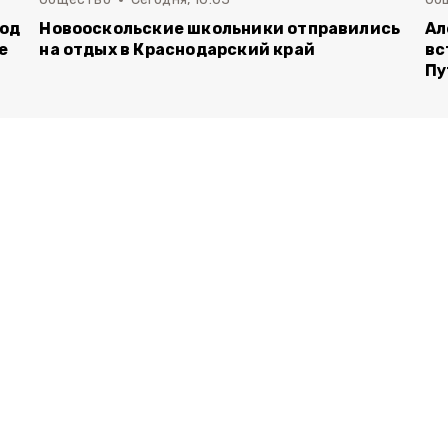
род
Новооскольские школьники отправились
Ал
е
на отдых в Краснодарский край
вс
Пу