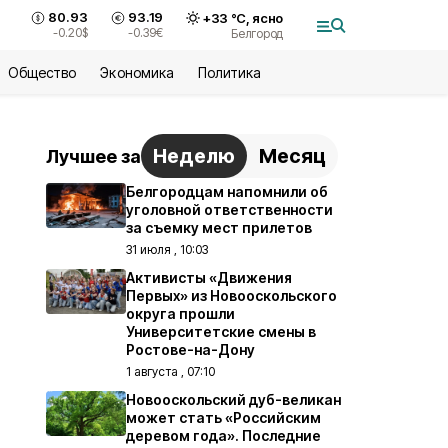
80.93
93.19
+
33
°С,
ясно
-0.20
$
-0.39
€
Белгород
Общество
Экономика
Политика
Неделю
Месяц
Лучшее за
Белгородцам напомнили об
уголовной ответственности
за съемку мест прилетов
31 июля , 10:03
Активисты «Движения
Первых» из Новооскольского
округа прошли
Университетские смены в
Ростове-на-Дону
1 августа , 07:10
Новооскольский дуб-великан
может стать «Российским
деревом года». Последние