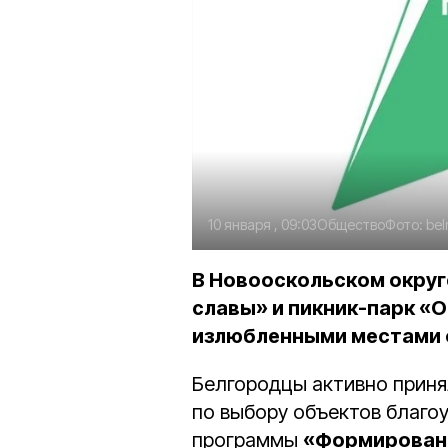
10 января , 09:03
Общество
Фото:
bel
В Новооскольском округ
славы» и пикник-парк «
излюбленными местами 
Белгородцы активно приня
по выбору объектов благоу
программы
«Формирован