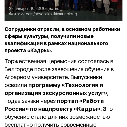
22 января , 10:23
Общество
Фото:
vk.com/novooskolskiymunokrug
Сотрудники отрасли, в основном работники
сферы культуры, получили новые
квалификации в рамках национального
проекта «Кадры».
Торжественная церемония состоялась в
Белгороде после завершения обучения в
Аграрном университете. Выпускники
освоили
программу «Технология и
организация экскурсионных услуг»
,
подав заявки через
портал «Работа
России» по нацпроекту «Кадры». Э
то
обучение стало для них возможностью
бесплатно получить современные