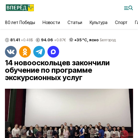
80 лет Победы
Новости
Статьи
Культура
Спорт
Г
81.41
94.06
+
35
°С,
ясно
+0.48
$
+0.87
€
Белгород
14 новооскольцев закончили
обучение по программе
экскурсионных услуг