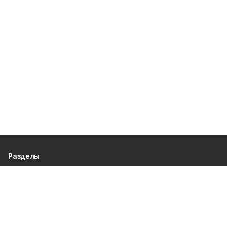
Разделы
80 лет Победы
Новости
Статьи
Культура
Спорт