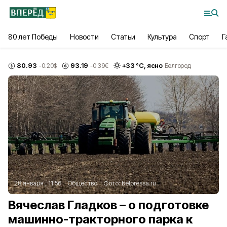
80 лет Победы
Новости
Статьи
Культура
Спорт
Г
80.93
93.19
+
33
°С,
ясно
-0.20
$
-0.39
€
Белгород
28 января , 11:56
Общество
Фото:
belpressa.ru
Вячеслав Гладков – о подготовке
машинно-тракторного парка к