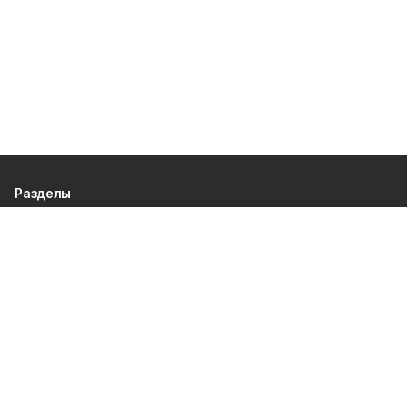
Разделы
80 лет Победы
Новости
Статьи
Культура
Спорт
Газета
Происшествия
Муниципальный вестник