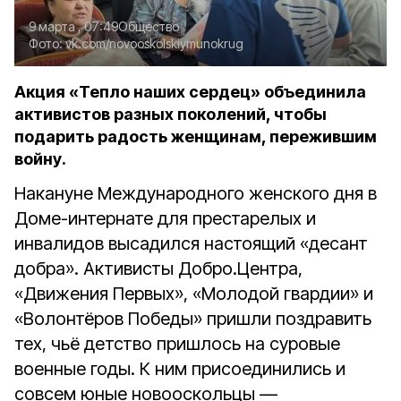
9 марта , 07:49
Общество
Фото:
vk.com/novooskolskiymunokrug
Акция «Тепло наших сердец» объединила
активистов разных поколений, чтобы
подарить радость женщинам, пережившим
войну.
Накануне Международного женского дня в
Доме-интернате для престарелых и
инвалидов высадился настоящий «десант
добра». Активисты Добро.Центра,
«Движения Первых», «Молодой гвардии» и
«Волонтёров Победы» пришли поздравить
тех, чьё детство пришлось на суровые
военные годы. К ним присоединились и
совсем юные новооскольцы —