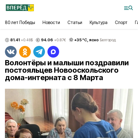
80 лет Победы
Новости
Статьи
Культура
Спорт
Г
81.41
94.06
+
35
°С,
ясно
+0.48
$
+0.87
€
Белгород
Волонтёры и малыши поздравили
постояльцев Новооскольского
дома-интерната с 8 Марта