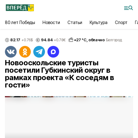
80 лет Победы
Новости
Статьи
Культура
Спорт
Г
82.17
94.84
+
27
°С,
облачно
+0.76
$
+0.78
€
Белгород
Новооскольские туристы
посетили Губкинский округ в
рамках проекта «К соседям в
гости»