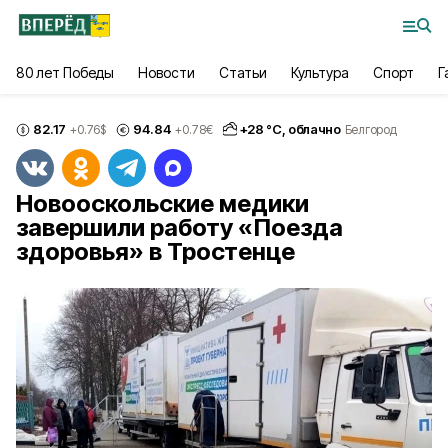
80 лет Победы
Новости
Статьи
Культура
Спорт
Г
82.17
94.84
+
28
°С,
облачно
+0.76
$
+0.78
€
Белгород
Новооскольские медики
завершили работу «Поезда
здоровья» в Тростенце