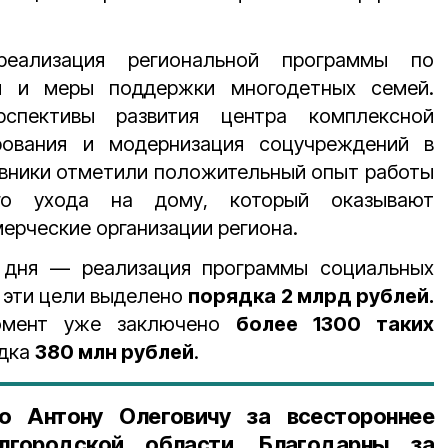
еализация региональной программы по
 и меры поддержки многодетных семей.
спективы развития центра комплексной
рования и модернизация соцучреждений в
овники отметили положительный опыт работы
ого ухода на дому, который оказывают
рческие организации региона.
е дня
— реализация программы социальных
а эти цели выделено
порядка 2 млрд рублей.
омент уже заключено
более 1300 таких
ядка
380 млн рублей
.
о Антону Олеговичу за всестороннее
лгородской области. Благодарны за