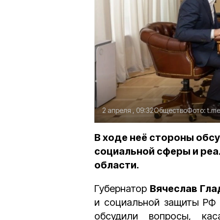
2 апреля , 09:32
Общество
Фото:
t.m
В ходе неё стороны обс
социальной сферы и реа
области.
Губернатор
Вячеслав Гла
и социальной защиты Р
обсудили вопросы, ка