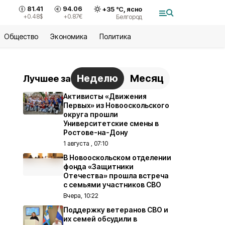
81.41
94.06
+
35
°С,
ясно
+0.48
$
+0.87
€
Белгород
Общество
Экономика
Политика
Неделю
Месяц
Лучшее за
Активисты «Движения
Первых» из Новооскольского
округа прошли
Университетские смены в
Ростове-на-Дону
1 августа , 07:10
В Новооскольском отделении
фонда «Защитники
Отечества» прошла встреча
с семьями участников СВО
Вчера, 10:22
Поддержку ветеранов СВО и
их семей обсудили в