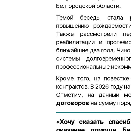
Белгородской области.
Темой беседы стала р
повышению рождаемости
Также рассмотрели пер
реабилитации и протези
ближайшие два года. Чин
системы долговременн
профессиональные некомме
Кроме того, на повестк
контрактов. В 2026 году н
Отметим, на данный м
договоров
на сумму пор
«Хочу сказать спасиб
оказание помощи Бе