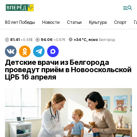
80 лет Победы
Новости
Статьи
Культура
Спорт
Г
81.41
94.06
+
34
°С,
ясно
+0.48
$
+0.87
€
Белгород
Детские врачи из Белгорода
проведут приём в Новооскольской
ЦРБ 16 апреля