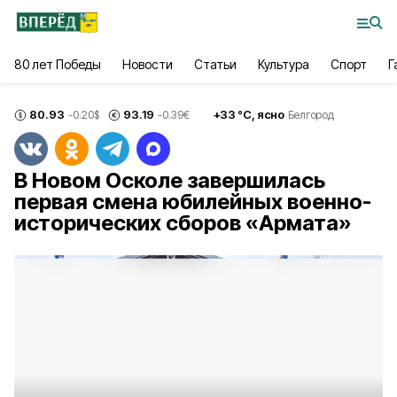
80 лет Победы
Новости
Статьи
Культура
Спорт
Г
80.93
93.19
+
33
°С,
ясно
-0.20
$
-0.39
€
Белгород
В Новом Осколе завершилась
первая смена юбилейных военно-
исторических сборов «Армата»