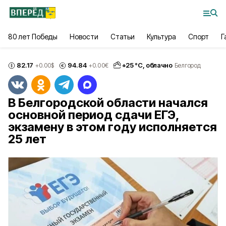
80 лет Победы
Новости
Статьи
Культура
Спорт
Г
82.17
94.84
+
25
°С,
облачно
+0.00
$
+0.00
€
Белгород
В Белгородской области начался
основной период сдачи ЕГЭ,
экзамену в этом году исполняется
25 лет