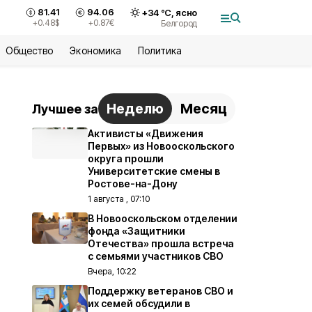
81.41
94.06
+
34
°С,
ясно
+0.48
$
+0.87
€
Белгород
Общество
Экономика
Политика
Неделю
Месяц
Лучшее за
Активисты «Движения
Первых» из Новооскольского
округа прошли
Университетские смены в
Ростове-на-Дону
1 августа , 07:10
В Новооскольском отделении
фонда «Защитники
Отечества» прошла встреча
с семьями участников СВО
Вчера, 10:22
Поддержку ветеранов СВО и
их семей обсудили в