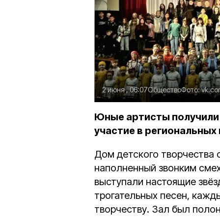
2 июня , 06:07
Общество
Фото:
vk.co
Юные артисты получили 
участие в региональных 
Дом детского творчества 
наполненный звонким сме
выступали настоящие звёзд
трогательных песен, кажд
творчеству. Зал был полон