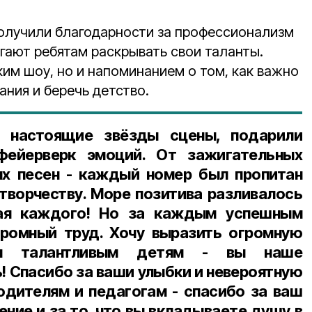
получили благодарности за профессионализм
могают ребятам раскрывать свои таланты.
ким шоу, но и напоминанием о том, как важно
ния и беречь детство.
 настоящие звёзды сцены, подарили
фейерверк эмоций. От зажигательных
ых песен - каждый номер был пропитан
творчеству. Море позитива разливалось
жая каждого! Но за каждым успешным
громный труд. Хочу выразить огромную
им талантливым детям - вы наше
! Спасибо за ваши улыбки и невероятную
водителям и педагогам - спасибо за ваш
ние и за то, что вы вкладываете душу в