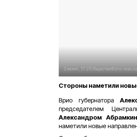
3 июня , 17:21
Общество
Фото:
max.ru
Стороны наметили новы
Врио губернатора
Алек
председателем Центра
Александром Абрамкин
наметили новые направле