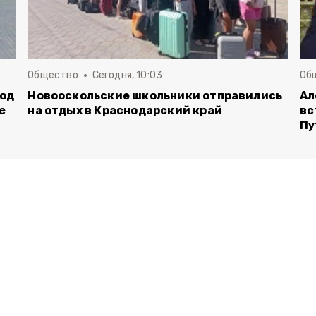
Общество
Сегодня, 10:03
Об
род
Новооскольские школьники отправились
Ал
е
на отдых в Краснодарский край
вс
Пу