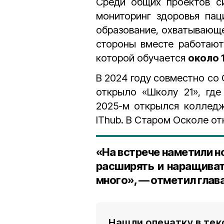
Среди общих проектов
с
мониторинг здоровья паци
образование, охватывающе
стороны вместе работают
которой обучается
около 
В 2024 году совместно со
открыло «Школу 21», где
2025-м открылся колледж
IThub. В Старом Осколе от
«На встрече наметили н
расширять и наращиват
много», — отметил глав
Нашли опечатку в тек