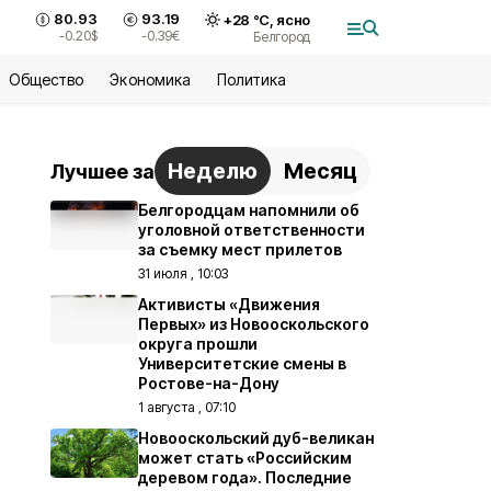
80.93
93.19
+
28
°С,
ясно
-0.20
$
-0.39
€
Белгород
Общество
Экономика
Политика
Неделю
Месяц
Лучшее за
Белгородцам напомнили об
уголовной ответственности
за съемку мест прилетов
31 июля , 10:03
Активисты «Движения
Первых» из Новооскольского
округа прошли
Университетские смены в
Ростове-на-Дону
1 августа , 07:10
Новооскольский дуб-великан
может стать «Российским
деревом года». Последние