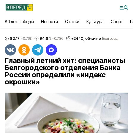
80 лет Победы
Новости
Статьи
Культура
Спорт
Г
82.17
94.84
+
24
°С,
облачно
+0.76
$
+0.78
€
Белгород
Главный летний хит: специалисты
Белгородского отделения Банка
России определили «индекс
окрошки»