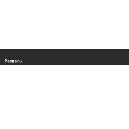
Разделы
80 лет Победы
Новости
Статьи
Культура
Спорт
Газета
Происшествия
Муниципальный вестник